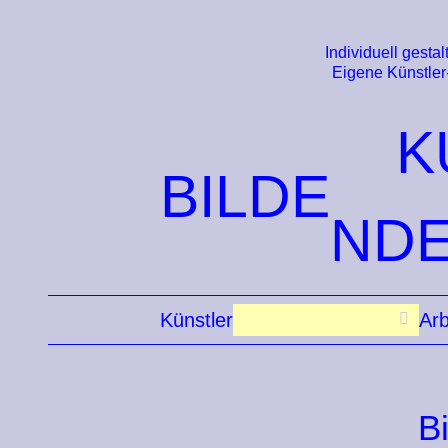
Individuell gestalt
Eigene Künstler
K
BILDE
ND
Künstler
Arb
B