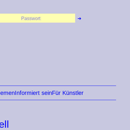
hemen
Informiert sein
Für Künstler
ll