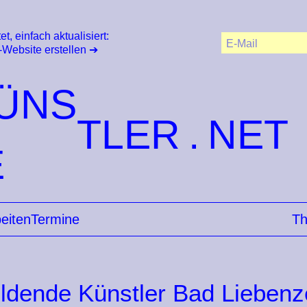
et, einfach aktualisiert:
-Website erstellen
ÜNS
TLER
E
eiten
Termine
T
ildende Künstler Bad Liebenze