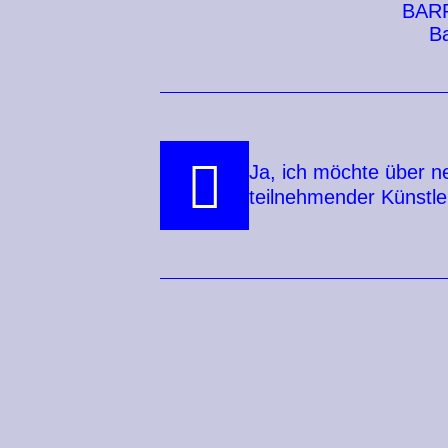
BAR
Ba
Ja, ich möchte über n
teilnehmender Künstle