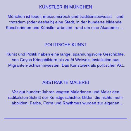
KÜNSTLER IN MÜNCHEN
München ist teuer, museumsreich und traditionsbewusst – und
trotzdem (oder deshalb) eine Stadt, in der hunderte bildende
Künstlerinnen und Künstler arbeiten: rund um eine Akademie mit
großem Namen, in einem der größten Atelierstandorte Europas
und in einer Szene, die sich ihren Raum zwischen den
Pinakotheken erkämpft.
POLITISCHE KUNST
Kunst und Politik haben eine lange, spannungsvolle Geschichte.
Von Goyas Kriegsbildern bis zu Ai Weiweis Installation aus
Migranten-Schwimmwesten: Das Kunstwerk als politischer Akt
stellt immer dieselbe Frage – was kann ein Bild bewirken, was ein
Manifest oder eine Demonstration nicht kann?
ABSTRAKTE MALEREI
Vor gut hundert Jahren wagten Malerinnen und Maler den
radikalsten Schritt der Kunstgeschichte: Bilder, die nichts mehr
abbilden. Farbe, Form und Rhythmus wurden zur eigenen
Sprache. Was als Skandal begann, ist heute eine
selbstverständliche Bildsprache der Gegenwart – und wird doch
immer wieder neu erfunden.