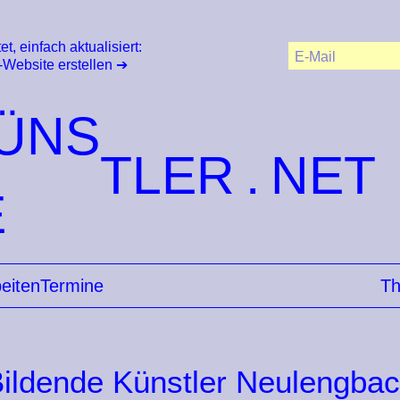
et, einfach aktualisiert:
-Website erstellen
ÜNS
TLER
E
eiten
Termine
T
ildende Künstler Neulengba