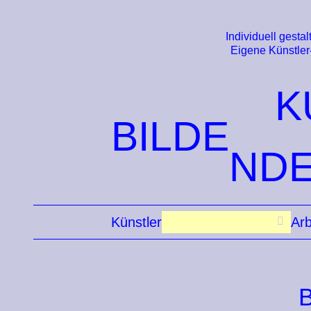
Individuell gestalt
Eigene Künstler
K
BILDE
ND
Künstler
Arb
B