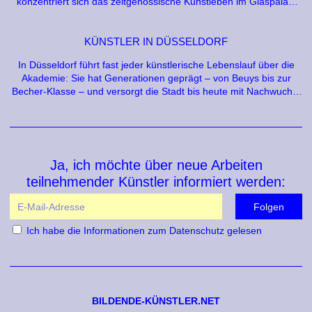
konzentriert sich das zeitgenössische Kunstleben im Glaspalast
und dem Netzwerk Art X Augsburg, das Galerien, Projekträume
und den BBK Augsburg verbindet. augsburg contemporary und
die Ecke Galerie sind zentrale Anlaufstellen für zeitgenössische
KÜNSTLER IN DÜSSELDORF
Bildende Kunst.
In Düsseldorf führt fast jeder künstlerische Lebenslauf über die
Akademie: Sie hat Generationen geprägt – von Beuys bis zur
Becher-Klasse – und versorgt die Stadt bis heute mit Nachwuchs,
der bleibt. Wo Düsseldorfs bildende Künstler arbeiten und
ausstellen, von den städtischen Ateliers bis zum KIT.
Ja, ich möchte über neue Arbeiten
teilnehmender Künstler informiert werden:
Ich habe die
Informationen zum Datenschutz
gelesen
BILDENDE-KÜNSTLER.NET