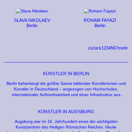
SLAVA NIKOLAEV
ROHAM FAYAZI
Berlin
Berlin
zurück
1
2
3
4
5
6
7
mehr
KÜNSTLER IN BERLIN
Berlin beherbergt die größte Szene bildender Künstlerinnen und
Künstler in Deutschland – angezogen von Hochschulen,
internationaler Aufmerksamkeit und einer Infrastruktur aus
hunderten Galerien und Projekträumen. Zugleich ist keine Stadt
so vom Atelierdruck geprägt. Wo Berliner Künstler arbeiten,
ausstellen und was die Stadt für sie tut.
KÜNSTLER IN AUGSBURG
Augsburg war im 16. Jahrhundert eines der wichtigsten
Kunstzentren des Heiligen Römischen Reiches. Heute