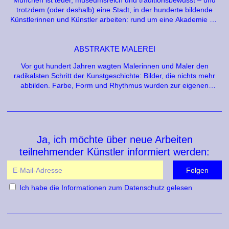
München ist teuer, museumsreich und traditionsbewusst – und
trotzdem (oder deshalb) eine Stadt, in der hunderte bildende
Künstlerinnen und Künstler arbeiten: rund um eine Akademie mit
großem Namen, in einem der größten Atelierstandorte Europas
und in einer Szene, die sich ihren Raum zwischen den
Pinakotheken erkämpft.
ABSTRAKTE MALEREI
Vor gut hundert Jahren wagten Malerinnen und Maler den
radikalsten Schritt der Kunstgeschichte: Bilder, die nichts mehr
abbilden. Farbe, Form und Rhythmus wurden zur eigenen
Sprache. Was als Skandal begann, ist heute eine
selbstverständliche Bildsprache der Gegenwart – und wird doch
immer wieder neu erfunden.
Ja, ich möchte über neue Arbeiten
teilnehmender Künstler informiert werden:
Ich habe die
Informationen zum Datenschutz
gelesen