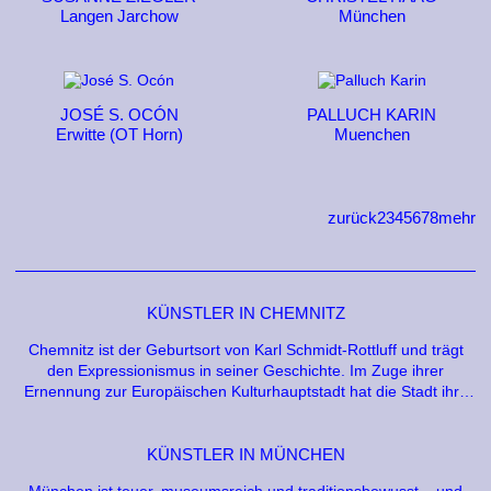
Langen Jarchow
München
JOSÉ S. OCÓN
PALLUCH KARIN
Erwitte (OT Horn)
Muenchen
zurück
2
3
4
5
6
7
8
mehr
KÜNSTLER IN CHEMNITZ
Chemnitz ist der Geburtsort von Karl Schmidt-Rottluff und trägt
den Expressionismus in seiner Geschichte. Im Zuge ihrer
Ernennung zur Europäischen Kulturhauptstadt hat die Stadt ihre
zeitgenössische Kunstszene neu sichtbar gemacht – mit dem
PURPLE PATH als permanenter Skulpturenlandschaft und einer
aktiven freien Szene aus Galerien, Projekträumen und dem
KÜNSTLER IN MÜNCHEN
urban-art-Festival ibug.